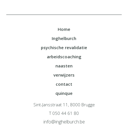
Home
Inghelburch
psychische revalidatie
arbeidscoaching
naasten
verwijzers
contact
quinque
Sint-Jansstraat 11, 8000 Brugge
T 050 44 61 80
info@inghelburch.be