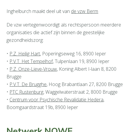
Inghelburch maakt deel uit van
de vzw
Berm
De vzw vertegenwoordigt als rechtspersoon meerdere
organisaties die actief zijn binnen de geestelijke
gezondheidszorg:
•
P.Z. Heilig Hart
,
Poperingseweg 16, 8900 Ieper
•
P.V.T. Het Tempelhof
, Tulpenlaan 19, 8900 Ieper
•
P.Z. Onze-Lieve-Vrouw
, Koning Albert I-laan 8, 8200
Brugge
•
P.V.T. De Brugghe
, Hoog Brabantlaan 27, 8200 Brugge
•
PTC Rustenburg
, Waggelwaterstraat 2, 8000 Brugge
•
Centrum voor Psychische Revalidatie Hedera
,
Boomgaardstraat 19b, 8900 Ieper
Netwerk NOWE