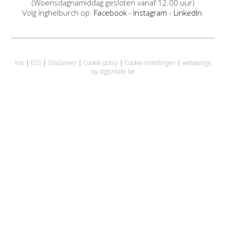
(Woensdagnamiddag gesloten vanaf 12.00 uur)
Volg Inghelburch op
Facebook
-
Instagram
-
LinkedIn
.
Iroc
|
ESS
|
Disclaimer
|
Cookie policy
|
Cookie instellingen
|
webdesign
by digicreate.be