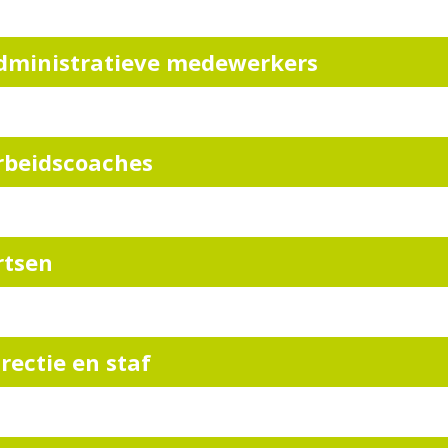
dministratieve medewerkers
rbeidscoaches
rtsen
irectie en staf