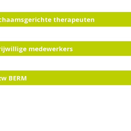
ichaamsgerichte therapeuten
rijwillige medewerkers
zw BERM