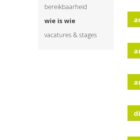
bereikbaarheid
a
wie is wie
vacatures & stages
a
a
d