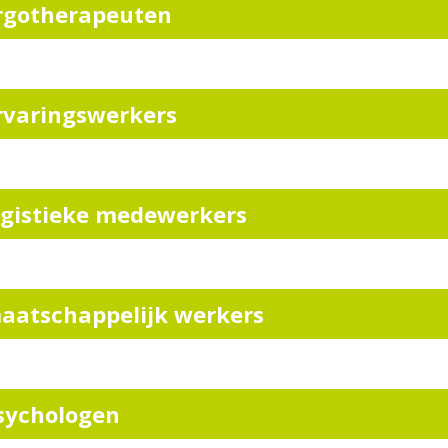
rgotherapeuten
rvaringswerkers
ogistieke medewerkers
aatschappelijk werkers
sychologen