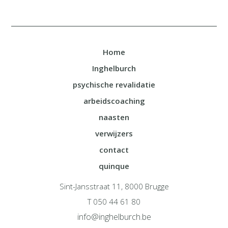
Home
Inghelburch
psychische revalidatie
arbeidscoaching
naasten
verwijzers
contact
quinque
Sint-Jansstraat 11, 8000 Brugge
T 050 44 61 80
info@inghelburch.be