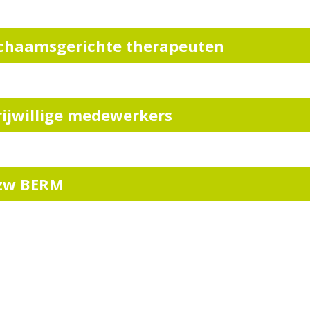
ichaamsgerichte therapeuten
rijwillige medewerkers
zw BERM