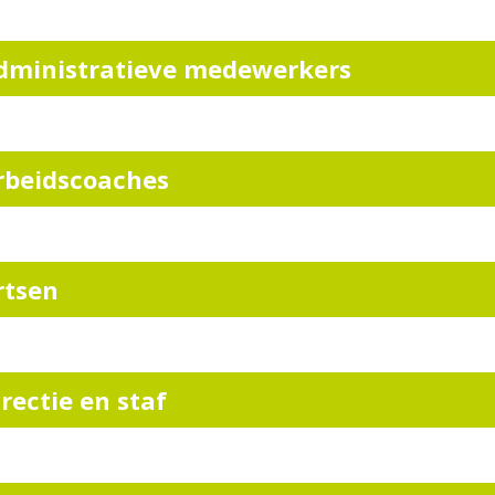
dministratieve medewerkers
rbeidscoaches
rtsen
irectie en staf