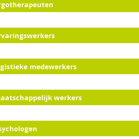
rgotherapeuten
rvaringswerkers
ogistieke medewerkers
aatschappelijk werkers
sychologen