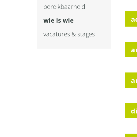
bereikbaarheid
a
wie is wie
vacatures & stages
a
a
d