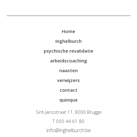
Home
Inghelburch
psychische revalidatie
arbeidscoaching
naasten
verwijzers
contact
quinque
Sint-Jansstraat 11, 8000 Brugge
T 050 44 61 80
info@inghelburch.be