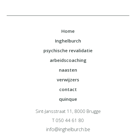
Home
Inghelburch
psychische revalidatie
arbeidscoaching
naasten
verwijzers
contact
quinque
Sint-Jansstraat 11, 8000 Brugge
T 050 44 61 80
info@inghelburch.be