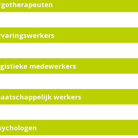
rgotherapeuten
rvaringswerkers
ogistieke medewerkers
aatschappelijk werkers
sychologen