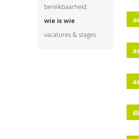
bereikbaarheid
a
wie is wie
vacatures & stages
a
a
d