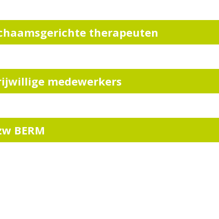
ichaamsgerichte therapeuten
rijwillige medewerkers
zw BERM