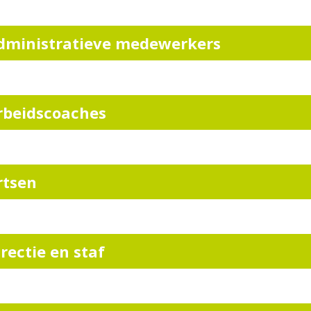
dministratieve medewerkers
rbeidscoaches
rtsen
irectie en staf