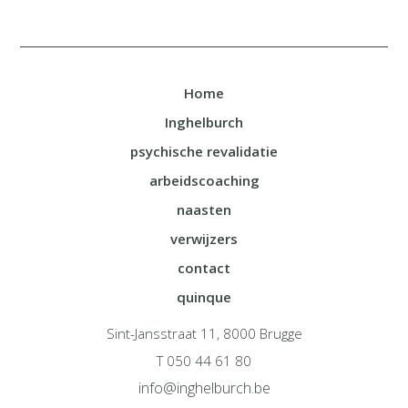
Home
Inghelburch
psychische revalidatie
arbeidscoaching
naasten
verwijzers
contact
quinque
Sint-Jansstraat 11, 8000 Brugge
T 050 44 61 80
info@inghelburch.be