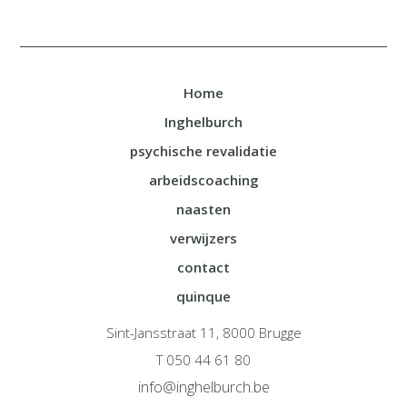
Home
Inghelburch
psychische revalidatie
arbeidscoaching
naasten
verwijzers
contact
quinque
Sint-Jansstraat 11, 8000 Brugge
T 050 44 61 80
info@inghelburch.be