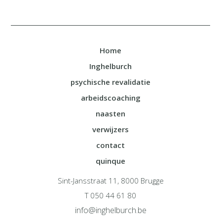
Home
Inghelburch
psychische revalidatie
arbeidscoaching
naasten
verwijzers
contact
quinque
Sint-Jansstraat 11, 8000 Brugge
T 050 44 61 80
info@inghelburch.be