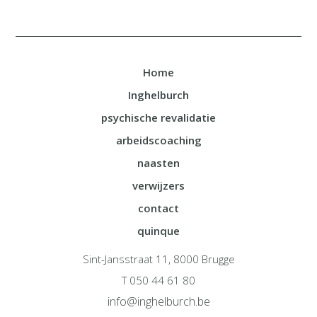
Home
Inghelburch
psychische revalidatie
arbeidscoaching
naasten
verwijzers
contact
quinque
Sint-Jansstraat 11, 8000 Brugge
T 050 44 61 80
info@inghelburch.be