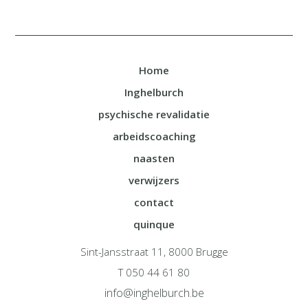
Home
Inghelburch
psychische revalidatie
arbeidscoaching
naasten
verwijzers
contact
quinque
Sint-Jansstraat 11, 8000 Brugge
T 050 44 61 80
info@inghelburch.be