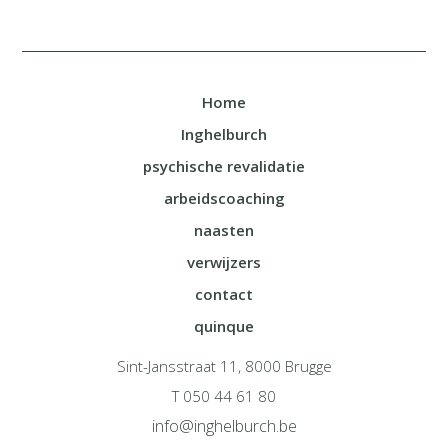
Home
Inghelburch
psychische revalidatie
arbeidscoaching
naasten
verwijzers
contact
quinque
Sint-Jansstraat 11, 8000 Brugge
T 050 44 61 80
info@inghelburch.be