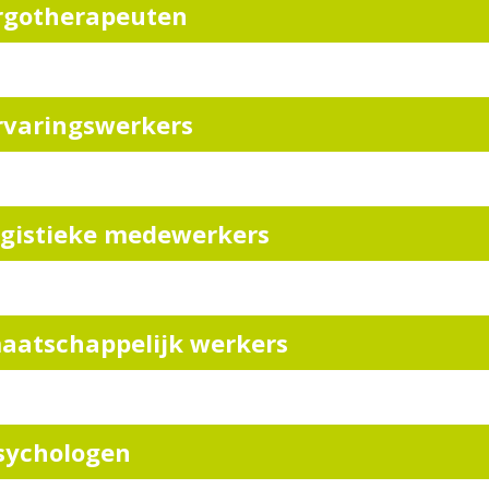
rgotherapeuten
rvaringswerkers
ogistieke medewerkers
aatschappelijk werkers
sychologen