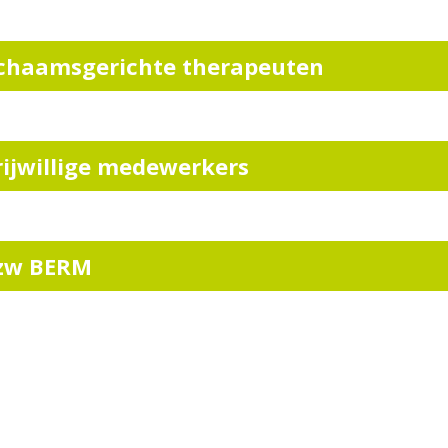
ichaamsgerichte therapeuten
rijwillige medewerkers
zw BERM