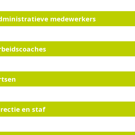
dministratieve medewerkers
rbeidscoaches
rtsen
irectie en staf