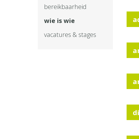
bereikbaarheid
a
wie is wie
vacatures & stages
a
a
d