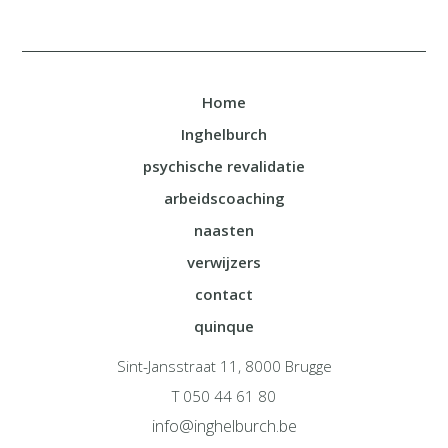
Home
Inghelburch
psychische revalidatie
arbeidscoaching
naasten
verwijzers
contact
quinque
Sint-Jansstraat 11, 8000 Brugge
T 050 44 61 80
info@inghelburch.be