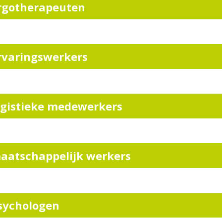
rgotherapeuten
rvaringswerkers
ogistieke medewerkers
aatschappelijk werkers
sychologen