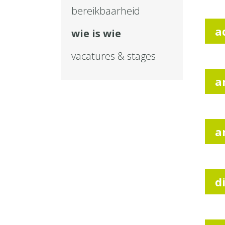
bereikbaarheid
a
wie is wie
vacatures & stages
a
a
d