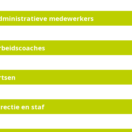
dministratieve medewerkers
rbeidscoaches
rtsen
irectie en staf