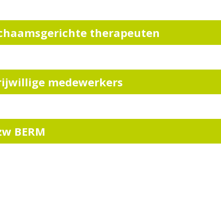
ichaamsgerichte therapeuten
rijwillige medewerkers
zw BERM