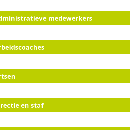
dministratieve medewerkers
rbeidscoaches
rtsen
irectie en staf