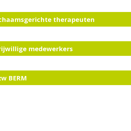
ichaamsgerichte therapeuten
rijwillige medewerkers
zw BERM