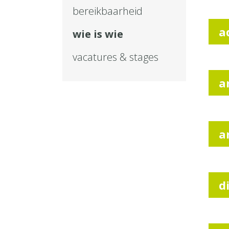
bereikbaarheid
a
wie is wie
vacatures & stages
a
a
d