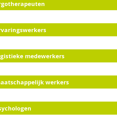
rgotherapeuten
rvaringswerkers
ogistieke medewerkers
aatschappelijk werkers
sychologen