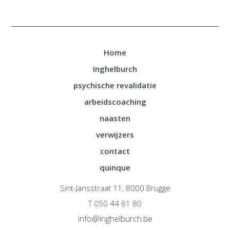
Home
Inghelburch
psychische revalidatie
arbeidscoaching
naasten
verwijzers
contact
quinque
Sint-Jansstraat 11, 8000 Brugge
T 050 44 61 80
info@inghelburch.be