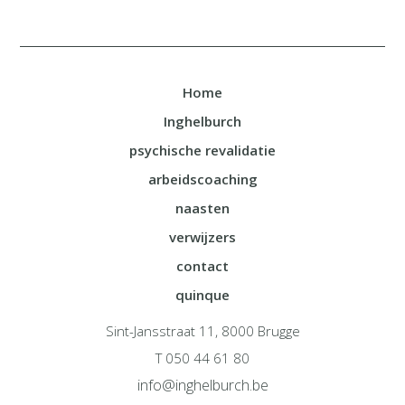
Home
Inghelburch
psychische revalidatie
arbeidscoaching
naasten
verwijzers
contact
quinque
Sint-Jansstraat 11, 8000 Brugge
T 050 44 61 80
info@inghelburch.be