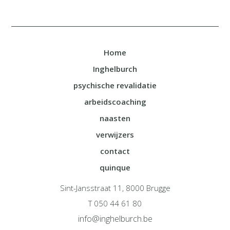
Home
Inghelburch
psychische revalidatie
arbeidscoaching
naasten
verwijzers
contact
quinque
Sint-Jansstraat 11, 8000 Brugge
T 050 44 61 80
info@inghelburch.be