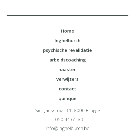
Home
Inghelburch
psychische revalidatie
arbeidscoaching
naasten
verwijzers
contact
quinque
Sint-Jansstraat 11, 8000 Brugge
T 050 44 61 80
info@inghelburch.be