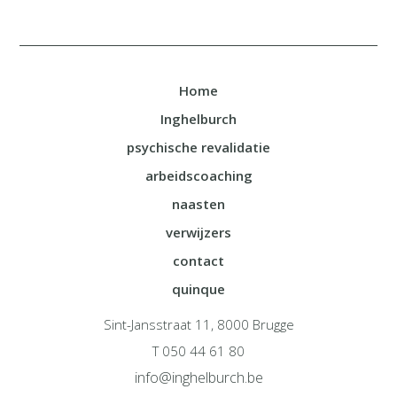
Home
Inghelburch
psychische revalidatie
arbeidscoaching
naasten
verwijzers
contact
quinque
Sint-Jansstraat 11, 8000 Brugge
T 050 44 61 80
info@inghelburch.be