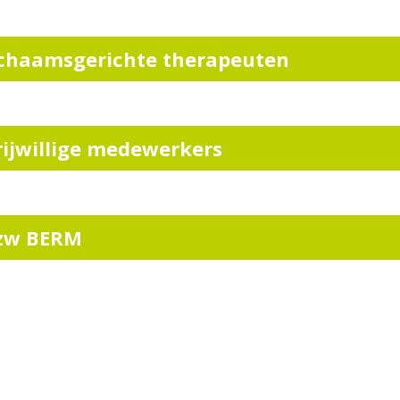
ichaamsgerichte therapeuten
rijwillige medewerkers
zw BERM