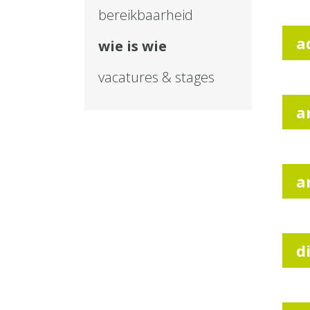
bereikbaarheid
a
wie is wie
vacatures & stages
a
a
d