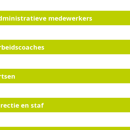
dministratieve medewerkers
rbeidscoaches
rtsen
irectie en staf