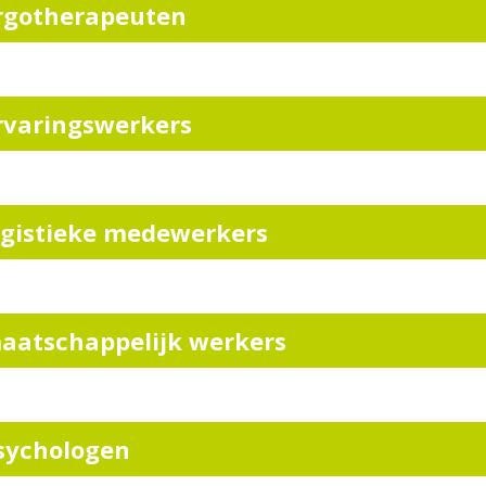
rgotherapeuten
rvaringswerkers
ogistieke medewerkers
aatschappelijk werkers
sychologen