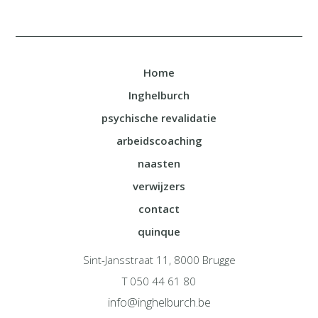
Home
Inghelburch
psychische revalidatie
arbeidscoaching
naasten
verwijzers
contact
quinque
Sint-Jansstraat 11, 8000 Brugge
T 050 44 61 80
info@inghelburch.be