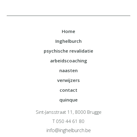
Home
Inghelburch
psychische revalidatie
arbeidscoaching
naasten
verwijzers
contact
quinque
Sint-Jansstraat 11, 8000 Brugge
T 050 44 61 80
info@inghelburch.be