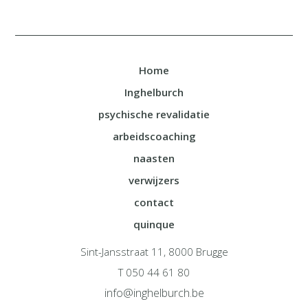
Home
Inghelburch
psychische revalidatie
arbeidscoaching
naasten
verwijzers
contact
quinque
Sint-Jansstraat 11, 8000 Brugge
T 050 44 61 80
info@inghelburch.be