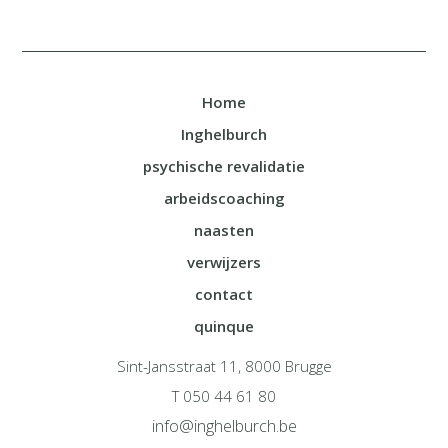
Home
Inghelburch
psychische revalidatie
arbeidscoaching
naasten
verwijzers
contact
quinque
Sint-Jansstraat 11, 8000 Brugge
T 050 44 61 80
info@inghelburch.be