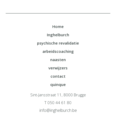
Home
Inghelburch
psychische revalidatie
arbeidscoaching
naasten
verwijzers
contact
quinque
Sint-Jansstraat 11, 8000 Brugge
T 050 44 61 80
info@inghelburch.be