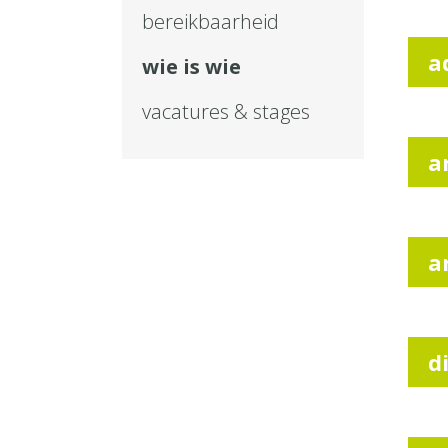
bereikbaarheid
a
wie is wie
vacatures & stages
a
a
d