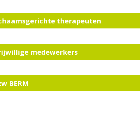
ichaamsgerichte therapeuten
rijwillige medewerkers
zw BERM