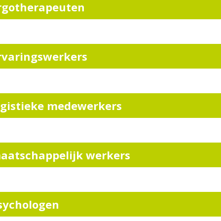
rgotherapeuten
rvaringswerkers
ogistieke medewerkers
aatschappelijk werkers
sychologen