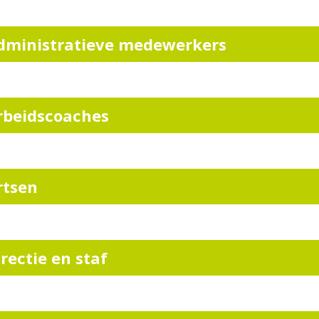
dministratieve medewerkers
rbeidscoaches
rtsen
irectie en staf