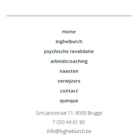
Home
Inghelburch
psychische revalidatie
arbeidscoaching
naasten
verwijzers
contact
quinque
Sint-Jansstraat 11, 8000 Brugge
T 050 44 61 80
info@inghelburch.be