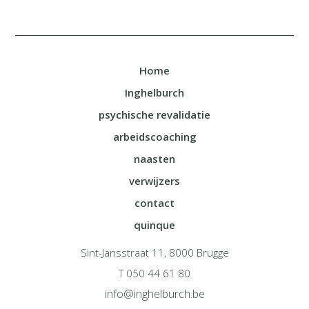
Home
Inghelburch
psychische revalidatie
arbeidscoaching
naasten
verwijzers
contact
quinque
Sint-Jansstraat 11, 8000 Brugge
T 050 44 61 80
info@inghelburch.be