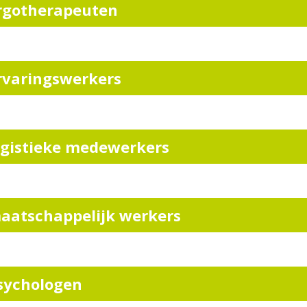
rgotherapeuten
rvaringswerkers
ogistieke medewerkers
aatschappelijk werkers
sychologen