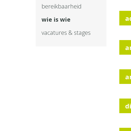
bereikbaarheid
a
wie is wie
vacatures & stages
a
a
d