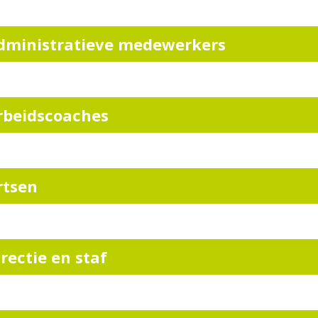
dministratieve medewerkers
rbeidscoaches
rtsen
irectie en staf