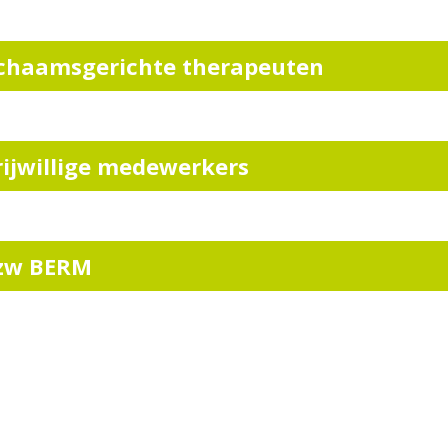
ichaamsgerichte therapeuten
rijwillige medewerkers
zw BERM