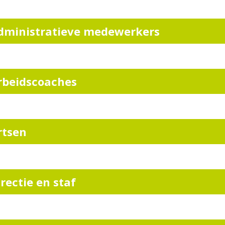
dministratieve medewerkers
rbeidscoaches
rtsen
irectie en staf