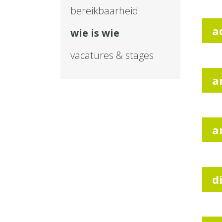
bereikbaarheid
a
wie is wie
vacatures & stages
a
a
d