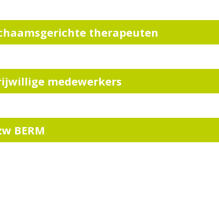
ichaamsgerichte therapeuten
rijwillige medewerkers
zw BERM