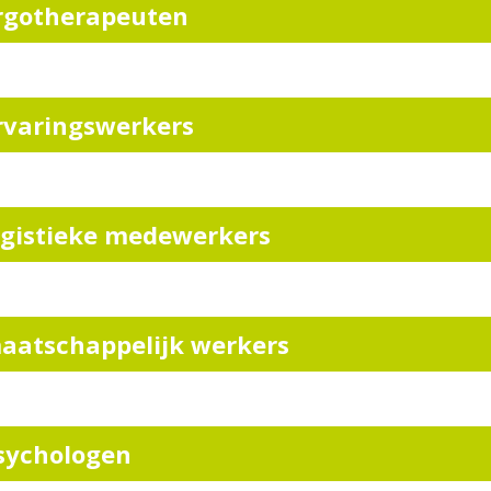
rgotherapeuten
rvaringswerkers
ogistieke medewerkers
aatschappelijk werkers
sychologen