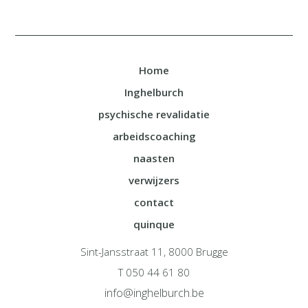
Home
Inghelburch
psychische revalidatie
arbeidscoaching
naasten
verwijzers
contact
quinque
Sint-Jansstraat 11, 8000 Brugge
T 050 44 61 80
info@inghelburch.be