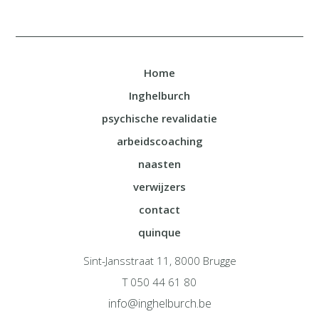
Home
Inghelburch
psychische revalidatie
arbeidscoaching
naasten
verwijzers
contact
quinque
Sint-Jansstraat 11, 8000 Brugge
T 050 44 61 80
info@inghelburch.be