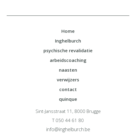
Home
Inghelburch
psychische revalidatie
arbeidscoaching
naasten
verwijzers
contact
quinque
Sint-Jansstraat 11, 8000 Brugge
T 050 44 61 80
info@inghelburch.be