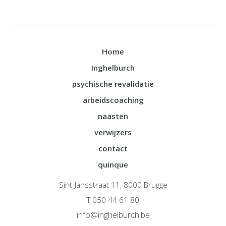
Home
Inghelburch
psychische revalidatie
arbeidscoaching
naasten
verwijzers
contact
quinque
Sint-Jansstraat 11, 8000 Brugge
T 050 44 61 80
info@inghelburch.be