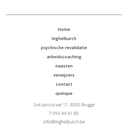
Home
Inghelburch
psychische revalidatie
arbeidscoaching
naasten
verwijzers
contact
quinque
Sint-Jansstraat 11, 8000 Brugge
T 050 44 61 80
info@inghelburch.be