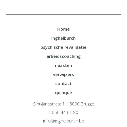
Home
Inghelburch
psychische revalidatie
arbeidscoaching
naasten
verwijzers
contact
quinque
Sint-Jansstraat 11, 8000 Brugge
T 050 44 61 80
info@inghelburch.be