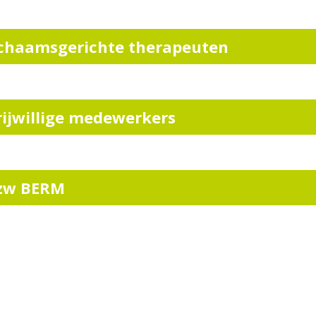
ichaamsgerichte therapeuten
rijwillige medewerkers
zw BERM