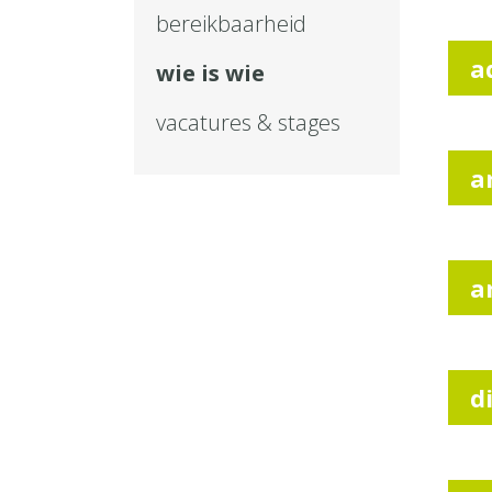
bereikbaarheid
a
wie is wie
vacatures & stages
a
a
d