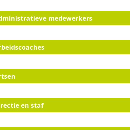
dministratieve medewerkers
rbeidscoaches
rtsen
irectie en staf