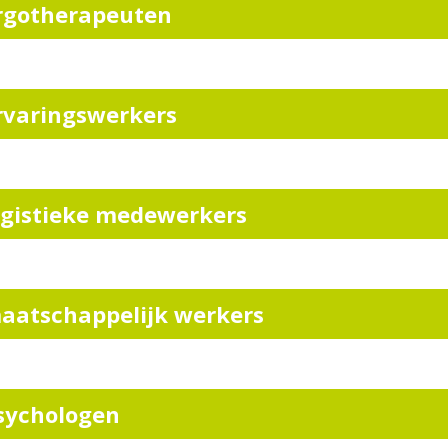
rgotherapeuten
rvaringswerkers
ogistieke medewerkers
aatschappelijk werkers
sychologen