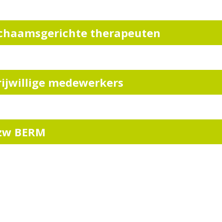
ichaamsgerichte therapeuten
rijwillige medewerkers
zw BERM