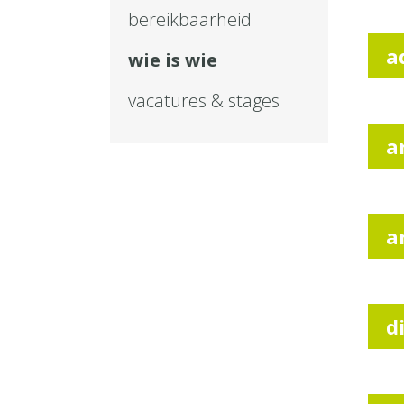
bereikbaarheid
a
wie is wie
vacatures & stages
a
a
d