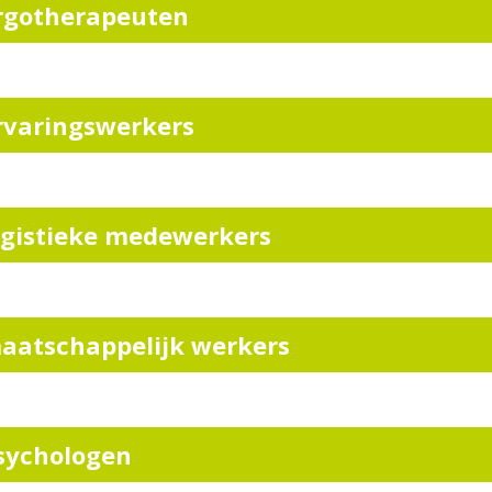
rgotherapeuten
rvaringswerkers
ogistieke medewerkers
aatschappelijk werkers
sychologen