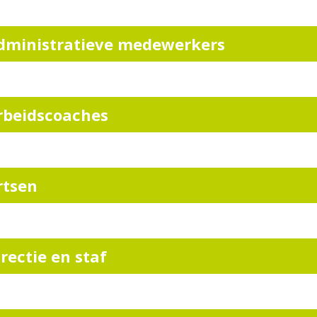
dministratieve medewerkers
rbeidscoaches
rtsen
irectie en staf