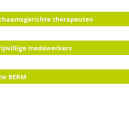
ichaamsgerichte therapeuten
rijwillige medewerkers
zw BERM