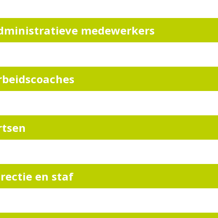
dministratieve medewerkers
rbeidscoaches
rtsen
irectie en staf