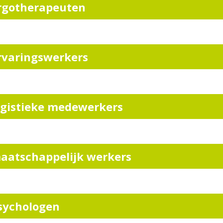
rgotherapeuten
rvaringswerkers
ogistieke medewerkers
aatschappelijk werkers
sychologen