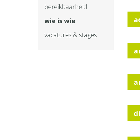
bereikbaarheid
a
wie is wie
vacatures & stages
a
a
d