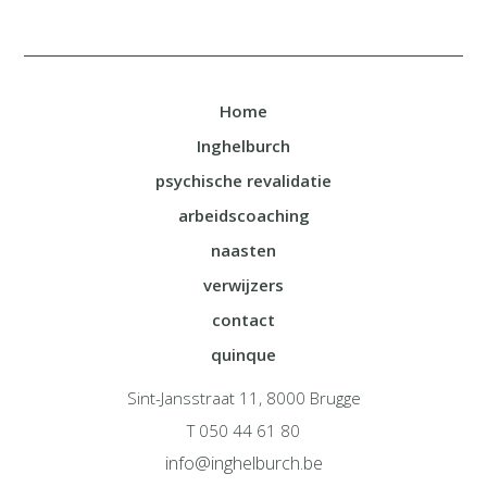
Home
Inghelburch
psychische revalidatie
arbeidscoaching
naasten
verwijzers
contact
quinque
Sint-Jansstraat 11, 8000 Brugge
T 050 44 61 80
info@inghelburch.be