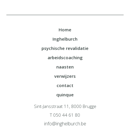
Home
Inghelburch
psychische revalidatie
arbeidscoaching
naasten
verwijzers
contact
quinque
Sint-Jansstraat 11, 8000 Brugge
T 050 44 61 80
info@inghelburch.be