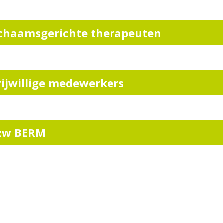
ichaamsgerichte therapeuten
rijwillige medewerkers
zw BERM