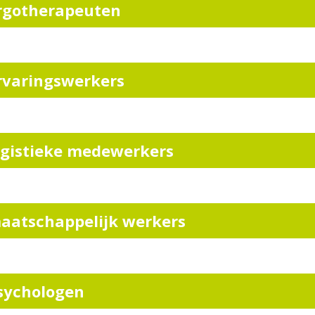
rgotherapeuten
rvaringswerkers
ogistieke medewerkers
aatschappelijk werkers
sychologen