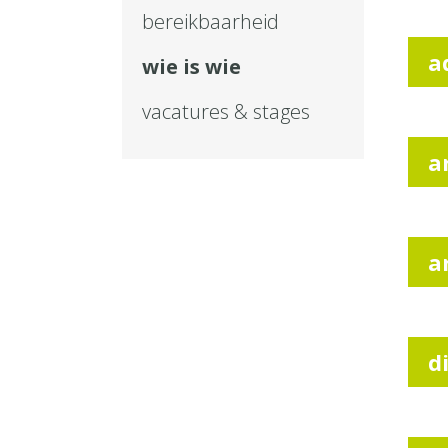
bereikbaarheid
a
wie is wie
vacatures & stages
a
a
d