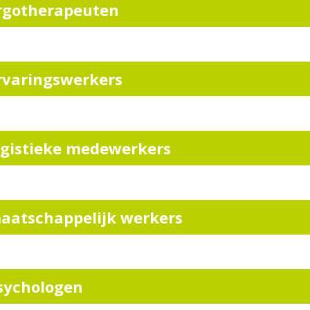
rgotherapeuten
rvaringswerkers
ogistieke medewerkers
aatschappelijk werkers
sychologen