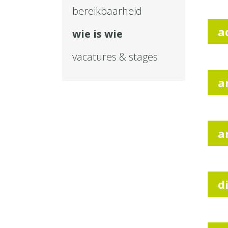
bereikbaarheid
a
wie is wie
vacatures & stages
a
a
d