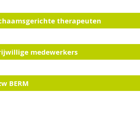
ichaamsgerichte therapeuten
rijwillige medewerkers
zw BERM