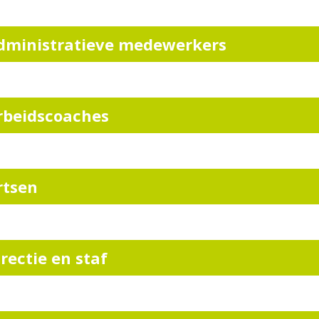
dministratieve medewerkers
rbeidscoaches
rtsen
irectie en staf