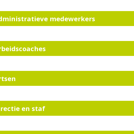
dministratieve medewerkers
rbeidscoaches
rtsen
irectie en staf