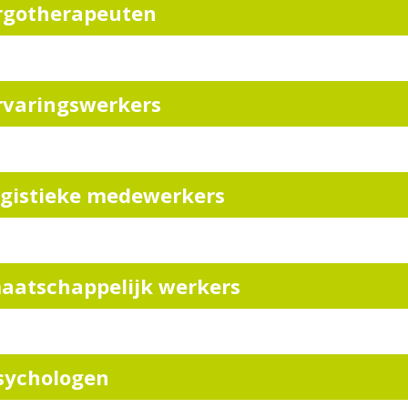
rgotherapeuten
rvaringswerkers
ogistieke medewerkers
aatschappelijk werkers
sychologen