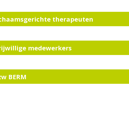
ichaamsgerichte therapeuten
rijwillige medewerkers
zw BERM