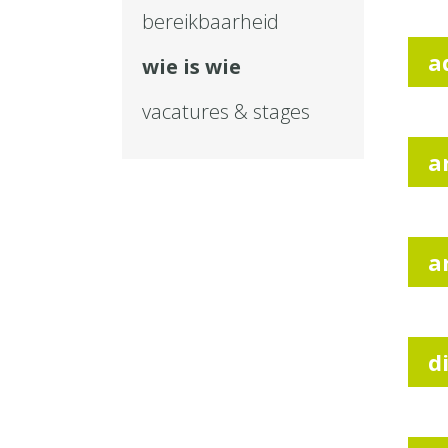
bereikbaarheid
a
wie is wie
vacatures & stages
a
a
d