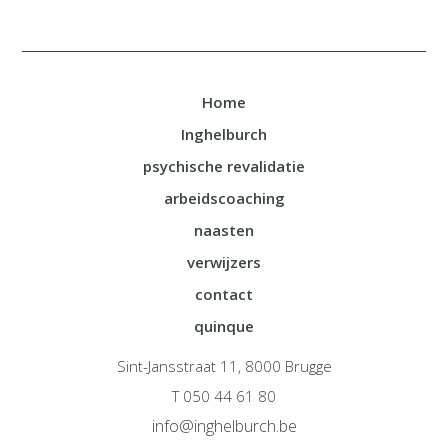
Home
Inghelburch
psychische revalidatie
arbeidscoaching
naasten
verwijzers
contact
quinque
Sint-Jansstraat 11, 8000 Brugge
T 050 44 61 80
info@inghelburch.be