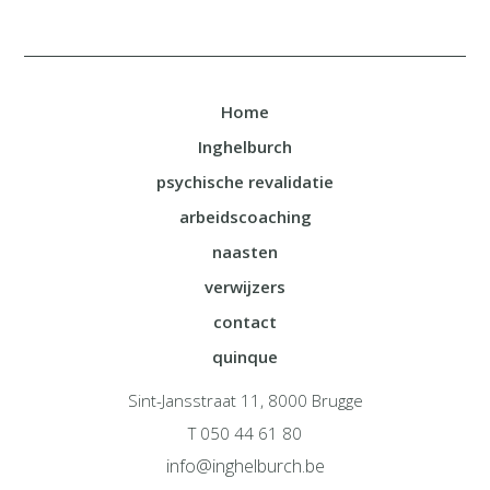
Home
Inghelburch
psychische revalidatie
arbeidscoaching
naasten
verwijzers
contact
quinque
Sint-Jansstraat 11, 8000 Brugge
T 050 44 61 80
info@inghelburch.be